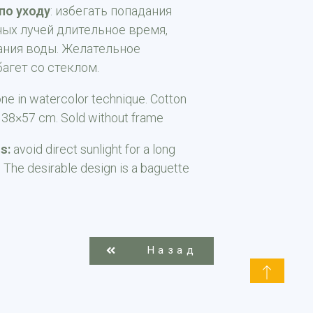
по уходу
: избегать попадания
ых лучей длительное время,
ания воды. Желательное
агет со стеклом.
one in watercolor technique. Cotton
 38×57 cm. Sold without frame
s:
avoid direct sunlight for a long
. The desirable design is a baguette
Назад