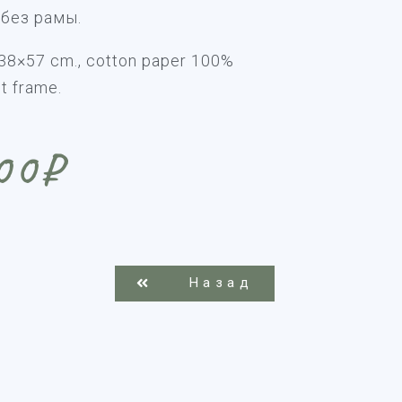
 без рамы.
 38×57 cm., cotton paper 100%
t frame.
00
₽
Назад