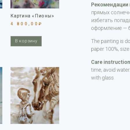
Рекомендации 
прямых солнечн
Картина «Пионы»
избегать попад
4 800,00
₽
оформление — б
The painting is d
В корзину
paper 100%, size
Care instruction
time, avoid water
with glass.