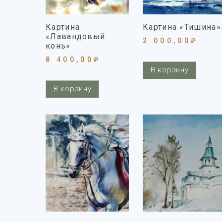
Картина
Картина «Тишина»
«Лавандовый
2 000,00
₽
конь»
8 400,00
₽
В корзину
В корзину