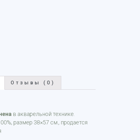
Отзывы (0)
нена
в акварельной технике.
00%, размер 38×57 см., продается
я