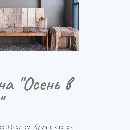
а "Осень в
"
р 38×57 см., бумага хлопок