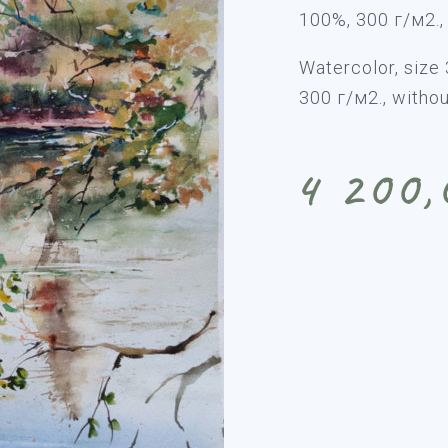
100%, 300 г/м2.,
Watercolor, size
300 г/м2., withou
4 200,